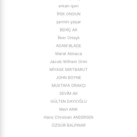
erkan işeri
İPEK ONGUN
şermin yaşar
BEHİÇ AK
İlber Ortaylı
ADAM BLADE
Maral Atmaca
Jacob Wılhem Grim
MİYASE SERTBARUT
JOHN BOYNE
MUSTAFA ORAKÇI
SEVİM AK
GÜLTEN DAYIOĞLU
Mert ARIK
Hans Chrıstıan ANDERSEN
ÖZGÜR BALPINAR