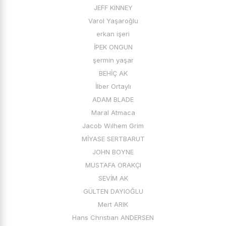
JEFF KINNEY
Varol Yaşaroğlu
erkan işeri
İPEK ONGUN
şermin yaşar
BEHİÇ AK
İlber Ortaylı
ADAM BLADE
Maral Atmaca
Jacob Wılhem Grim
MİYASE SERTBARUT
JOHN BOYNE
MUSTAFA ORAKÇI
SEVİM AK
GÜLTEN DAYIOĞLU
Mert ARIK
Hans Chrıstıan ANDERSEN