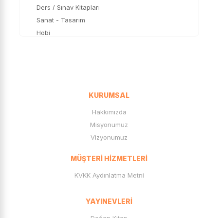
Ders / Sınav Kitapları
Sanat - Tasarım
Hobi
Bilim
Çizgi Roman
Mizah
OYUN
KURUMSAL
Genç Kitapları
Kırtasiye Ürünleri
Hakkımızda
KAĞIT ÜRÜNLERİ
Misyonumuz
YAPIŞTIRICI
Vizyonumuz
ÇANTA
MÜŞTERI HIZMETLERI
KALEMLİK
MATARA
KVKK Aydınlatma Metni
OYUN GRUBU
SANAT
YAYINEVLERI
BÜRO-OFİS