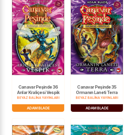
Canavar Peşinde 36
Canavar Peşinde 35
Arılar Kraliçesi Vespik
Ormanın Laneti Terra
BEYAZ BALİNA YAYINLARI
BEYAZ BALİNA YAYINLARI
ADAM BLADE
ADAM BLADE