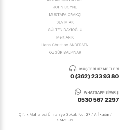
JOHN BOYNE
MUSTAFA ORAKÇI
SEVİM AK
GÜLTEN DAYIOĞLU
Mert ARIK
Hans Chrıstıan ANDERSEN
ÖZGÜR BALPINAR
MÜŞTERİ HİZMETLERİ
0 (362) 233 93 80
WHATSAPP SİPARİŞ
0530 567 2297
Çiftlik Mahallesi Ümraniye Sokak No: 27 / A İlkadım/
SAMSUN