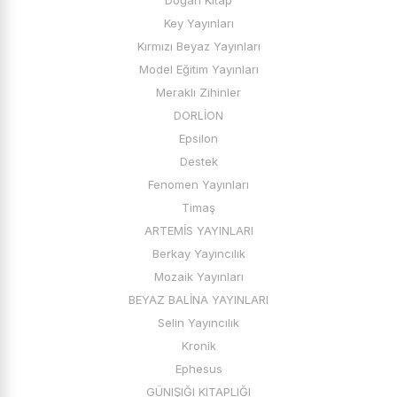
Doğan Kitap
BOYA
Key Yayınları
DEFTER
Kırmızı Beyaz Yayınları
KALEM
Model Eğitim Yayınları
İlkokul Ders Kitapları
Meraklı Zihinler
KırmızıBeyaz Yayınları
DORLİON
Mavideniz Yayınları
Epsilon
Model Eğitim Yayınları
Destek
Key Yayınları
Fenomen Yayınları
Berkay Yayıncılık
Timaş
Meraklı Zihinler
ARTEMİS YAYINLARI
Analiz Yayınları
Berkay Yayıncılık
Ata Yayıncılık
Mozaik Yayınları
Fenomen Çocuk
BEYAZ BALİNA YAYINLARI
Çalışkan Arı Yayınları
Selin Yayıncılık
ÖğretmenEvde Yayınları
Kronik
Mavi Boncuk Yayınları
Ephesus
Artıbir Yayınları
GÜNIŞIĞI KITAPLIĞI