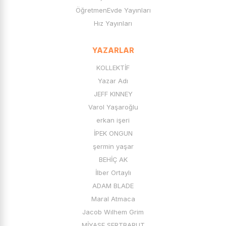
Artıeğitim Yayınları
ÖğretmenEvde Yayınları
Hız Yayınları
YAZARLAR
KOLLEKTİF
Yazar Adı
JEFF KINNEY
Varol Yaşaroğlu
erkan işeri
İPEK ONGUN
şermin yaşar
BEHİÇ AK
İlber Ortaylı
ADAM BLADE
Maral Atmaca
Jacob Wılhem Grim
MİYASE SERTBARUT