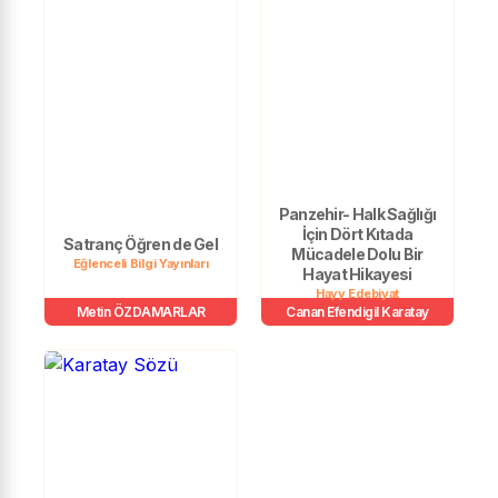
Panzehir- Halk Sağlığı
İçin Dört Kıtada
Satranç Öğren de Gel
Mücadele Dolu Bir
Eğlenceli Bilgi Yayınları
Hayat Hikayesi
Hayy Edebiyat
Metin ÖZDAMARLAR
Canan Efendigil Karatay