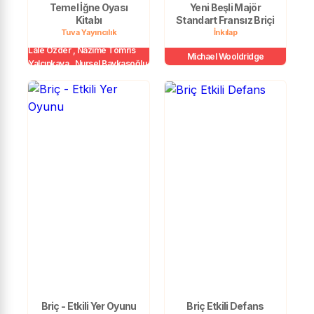
Temel İğne Oyası
Yeni Beşli Majör
Kitabı
Standart Fransız Briçi
Tuva Yayıncılık
İnkılap
Lale Özder , Nazime Tomris
Michael Wooldridge
Yalçınkaya , Nursel Baykasoğlu
Briç - Etkili Yer Oyunu
Briç Etkili Defans