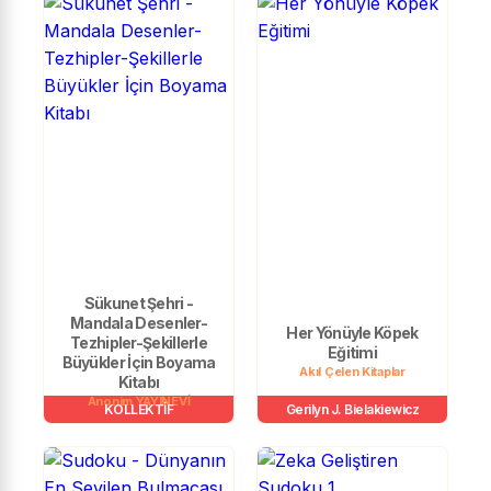
Sükunet Şehri -
Mandala Desenler-
Her Yönüyle Köpek
Tezhipler-Şekillerle
Eğitimi
Büyükler İçin Boyama
Akıl Çelen Kitaplar
Kitabı
Anonim YAYINEVİ
KOLLEKTİF
Gerilyn J. Bielakiewicz