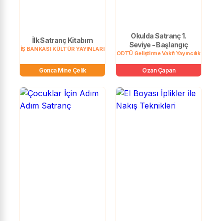
Okulda Satranç 1.
İlk Satranç Kitabım
Seviye - Başlangıç
İŞ BANKASI KÜLTÜR YAYINLARI
ODTÜ Geliştirme Vakfı Yayıncılık
Gonca Mine Çelik
Ozan Çapan