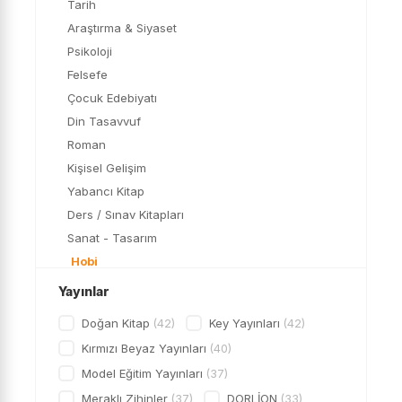
Tarih
Araştırma & Siyaset
Psikoloji
Felsefe
Çocuk Edebiyatı
Din Tasavvuf
Roman
Kişisel Gelişim
Yabancı Kitap
Ders / Sınav Kitapları
Sanat - Tasarım
Hobi
Bilim
Yayınlar
Çizgi Roman
Doğan Kitap
(42)
Key Yayınları
(42)
Mizah
Kırmızı Beyaz Yayınları
(40)
OYUN
Model Eğitim Yayınları
(37)
Genç Kitapları
Meraklı Zihinler
(37)
DORLİON
(33)
Kırtasiye Ürünleri