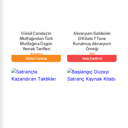
Gönül Candaş’ın
Akvaryum Sahibinin
Mutfağından Türk
El Kitabı 7 Tane
Mutfağına Özgün
Kurulmuş Akvaryum
Yemek Tarifleri
Örneği
Arkadya
Alfa
Gönül Candaş
Gina Sanford