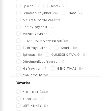
Epsilon
(32)
Destek
(25)
KAĞIT ÜRÜNLERİ
YAPIŞTIRICI
Fenomen Yayınları
(24)
Timaş
(22)
ÇANTA
ARTEMİS YAYINLARI
(22)
KALEMLİK
Berkay Yayıncılık
(22)
MATARA
Mozaik Yayınları
(20)
OYUN GRUBU
BEYAZ BALİNA YAYINLARI
(19)
SANAT
Selin Yayıncılık
(19)
Kronik
(18)
BÜRO-OFİS
Ephesus
(18)
GÜNIŞIĞI KITAPLIĞI
(17)
BOYA
ÖğretmenEvde Yayınları
(17)
DEFTER
Hız Yayınları
(17)
GENÇ TİMAŞ
(16)
KALEM
CAN ÇOCUK
(16)
İlkokul Ders Kitapları
Mavi Deniz Yayınları
(16)
Yazarlar
KırmızıBeyaz Yayınları
Günay Yayınları
(16)
Muba Yayınları
(15)
Mavideniz Yayınları
KOLLEKTİF
(333)
Karekök Yayınları
(14)
İndigo
(13)
Model Eğitim Yayınları
Yazar Adı
(38)
Key Yayınları
Eksik Parça
(13)
TUDEM YAYINLARI
(13)
JEFF KINNEY
(17)
Berkay Yayıncılık
İŞ BANKASI KÜLTÜR YAYINLARI
(13)