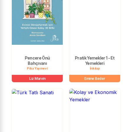
Pencere Önü
Pratik Yemekler 1 - Et
Bahçıvanı
Yemekleri
Pika Yayınevi
İnkılap
Liz Marvin
Emine Beder