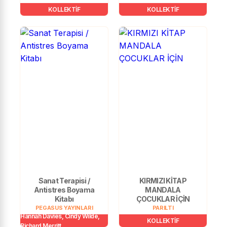
KOLLEKTİF
KOLLEKTİF
Sanat Terapisi /
KIRMIZI KİTAP
Antistres Boyama
MANDALA
Kitabı
ÇOCUKLAR İÇİN
PEGASUS YAYINLARI
PARILTI
Hannah Davies, Cindy Wilde,
KOLLEKTİF
Richard Merritt