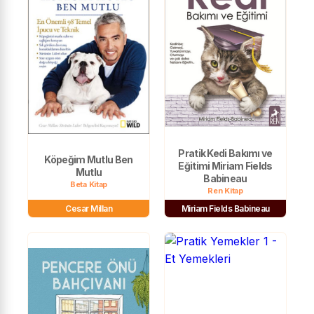
Pratik Kedi Bakımı ve
Köpeğim Mutlu Ben
Eğitimi Miriam Fields
Mutlu
Babineau
Beta Kitap
Ren Kitap
Cesar Millan
Miriam Fields Babineau