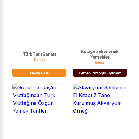
Kolay ve Ekonomik
Türk Tatlı Sanatı
Yemekler
Remzi
Remzi
Necip Usta
Leman Cılızoğlu Eryılmaz