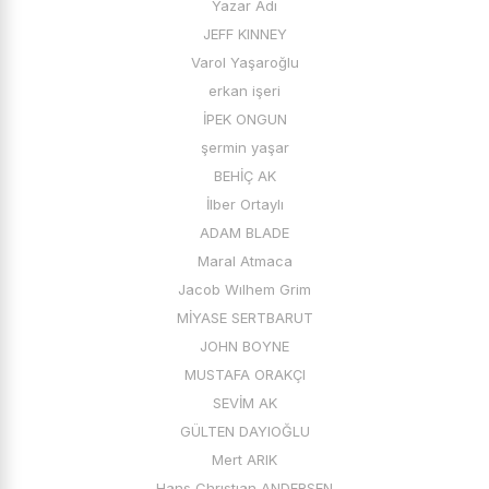
Yazar Adı
JEFF KINNEY
Varol Yaşaroğlu
erkan işeri
İPEK ONGUN
şermin yaşar
BEHİÇ AK
İlber Ortaylı
ADAM BLADE
Maral Atmaca
Jacob Wılhem Grim
MİYASE SERTBARUT
JOHN BOYNE
MUSTAFA ORAKÇI
SEVİM AK
GÜLTEN DAYIOĞLU
Mert ARIK
Hans Chrıstıan ANDERSEN