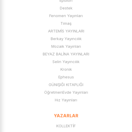
Epsilon
Model Eğitim Yayınları
Destek
Key Yayınları
Fenomen Yayınları
Berkay Yayıncılık
Timaş
Meraklı Zihinler
ARTEMİS YAYINLARI
Analiz Yayınları
Berkay Yayıncılık
Ata Yayıncılık
Mozaik Yayınları
Fenomen Çocuk
BEYAZ BALİNA YAYINLARI
Çalışkan Arı Yayınları
Selin Yayıncılık
ÖğretmenEvde Yayınları
Kronik
Mavi Boncuk Yayınları
Ephesus
Artıbir Yayınları
GÜNIŞIĞI KITAPLIĞI
Artıeğitim Yayınları
ÖğretmenEvde Yayınları
Hız Yayınları
YAZARLAR
KOLLEKTİF