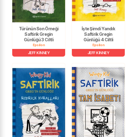
Türünün Son Örneği
İşte Şimdi Yandık
Saftirik Gregin
Saftirik Gregin
Günlüğü 3 Ciltli
Günlüğü 4 Ciltli
Epsilon
Epsilon
JEFF KINNEY
JEFF KINNEY