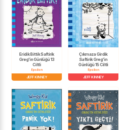
Eridik Bittik Saftirik
Çıkmaza Girdik
Greg'in Günlüğü 13
Saftirik Greg'in
Ciltli
Günlüğü 15 Ciltli
Epsilon
Epsilon
JEFF KINNEY
JEFF KINNEY