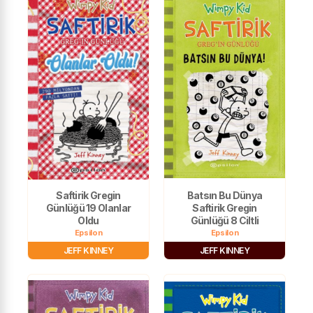
Saftirik Gregin
Batsın Bu Dünya
Günlüğü 19 Olanlar
Saftirik Gregin
Oldu
Günlüğü 8 Ciltli
Epsilon
Epsilon
JEFF KINNEY
JEFF KINNEY