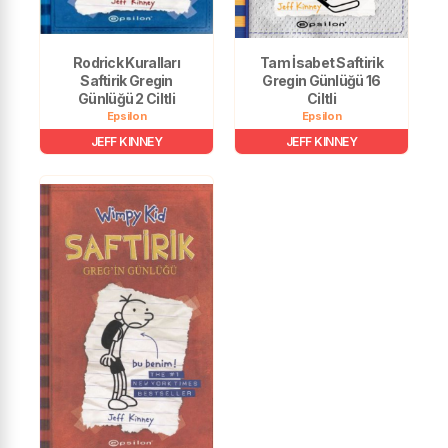
Rodrick Kuralları
Tam İsabet Saftirik
Saftirik Gregin
Gregin Günlüğü 16
Günlüğü 2 Ciltli
Ciltli
Epsilon
Epsilon
JEFF KINNEY
JEFF KINNEY