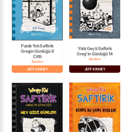
Panik Yok Saftirik
Yıktı Geçti Saftirik
Gregin Günlüğü 6
Greg'in Günlüğü 14
Ciltli
Epsilon
Epsilon
JEFF KINNEY
JEFF KINNEY