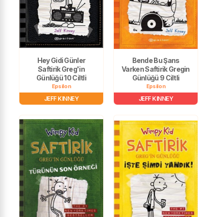
Hey Gidi Günler
Bende Bu Şans
Saftirik Greg'in
Varken Saftirik Gregin
Günlüğü 10 Ciltli
Günlüğü 9 Ciltli
Epsilon
Epsilon
JEFF KINNEY
JEFF KINNEY