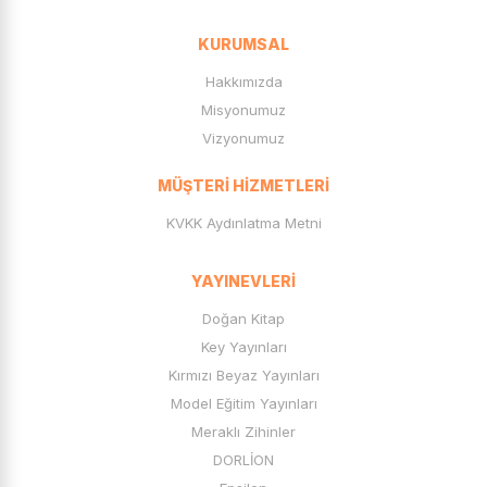
OYUN
KURUMSAL
Genç Kitapları
Kırtasiye Ürünleri
Hakkımızda
KAĞIT ÜRÜNLERİ
Misyonumuz
YAPIŞTIRICI
Vizyonumuz
ÇANTA
MÜŞTERI HIZMETLERI
KALEMLİK
MATARA
KVKK Aydınlatma Metni
OYUN GRUBU
SANAT
YAYINEVLERI
BÜRO-OFİS
Doğan Kitap
BOYA
Key Yayınları
DEFTER
Kırmızı Beyaz Yayınları
KALEM
Model Eğitim Yayınları
İlkokul Ders Kitapları
Meraklı Zihinler
KırmızıBeyaz Yayınları
DORLİON
Mavideniz Yayınları