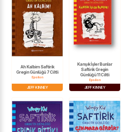
Karışık İşler Bunlar
Ah Kalbim Saftirik
Saftirik Gregin
Gregin Günlüğü 7 Ciltli
Günlüğü 11 Ciltli
Epsilon
Epsilon
JEFF KINNEY
JEFF KINNEY