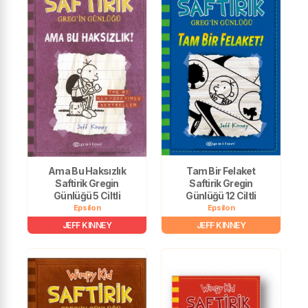
Ama Bu Haksızlık
Tam Bir Felaket
Saftirik Gregin
Saftirik Gregin
Günlüğü 5 Ciltli
Günlüğü 12 Ciltli
Epsilon
Epsilon
JEFF KINNEY
JEFF KINNEY