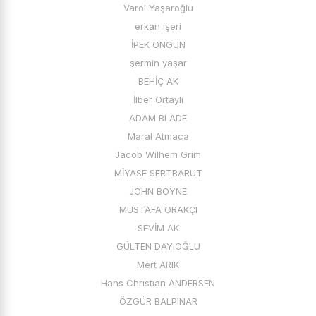
Varol Yaşaroğlu
erkan işeri
İPEK ONGUN
şermin yaşar
BEHİÇ AK
İlber Ortaylı
ADAM BLADE
Maral Atmaca
Jacob Wılhem Grim
MİYASE SERTBARUT
JOHN BOYNE
MUSTAFA ORAKÇI
SEVİM AK
GÜLTEN DAYIOĞLU
Mert ARIK
Hans Chrıstıan ANDERSEN
ÖZGÜR BALPINAR