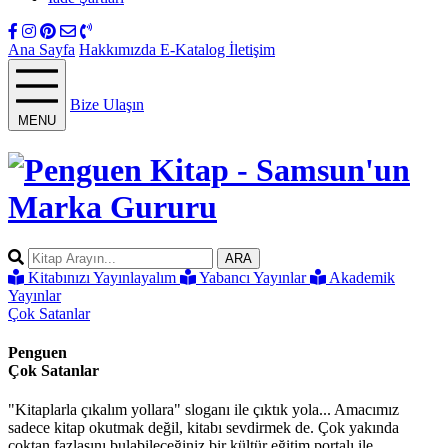
Ana Sayfa
Hakkımızda
E-Katalog
İletişim
Bize Ulaşın
MENU
ARA
Kitabınızı Yayınlayalım
Yabancı Yayınlar
Akademik
Yayınlar
Çok Satanlar
Penguen
Çok Satanlar
"Kitaplarla çıkalım yollara" sloganı ile çıktık yola... Amacımız
sadece kitap okutmak değil, kitabı sevdirmek de. Çok yakında
çoktan fazlasını bulabileceğiniz bir kültür eğitim portalı ile