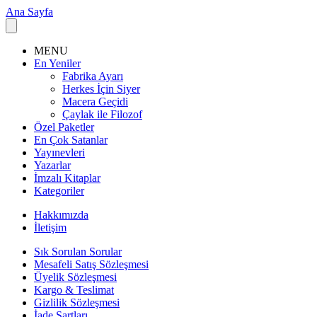
Ana Sayfa
MENU
En Yeniler
Fabrika Ayarı
Herkes İçin Siyer
Macera Geçidi
Çaylak ile Filozof
Özel Paketler
En Çok Satanlar
Yayınevleri
Yazarlar
İmzalı Kitaplar
Kategoriler
Hakkımızda
İletişim
Sık Sorulan Sorular
Mesafeli Satış Sözleşmesi
Üyelik Sözleşmesi
Kargo & Teslimat
Gizlilik Sözleşmesi
İade Şartları