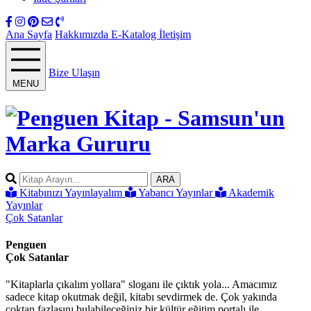
Ana Sayfa
Hakkımızda
E-Katalog
İletişim
Bize Ulaşın
MENU
ARA
Kitabınızı Yayınlayalım
Yabancı Yayınlar
Akademik
Yayınlar
Çok Satanlar
Penguen
Çok Satanlar
"Kitaplarla çıkalım yollara" sloganı ile çıktık yola... Amacımız
sadece kitap okutmak değil, kitabı sevdirmek de. Çok yakında
çoktan fazlasını bulabileceğiniz bir kültür eğitim portalı ile