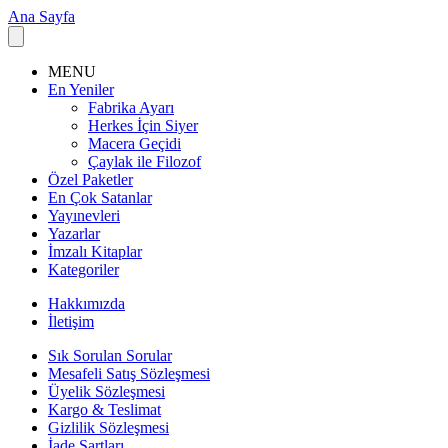
Ana Sayfa
MENU
En Yeniler
Fabrika Ayarı
Herkes İçin Siyer
Macera Geçidi
Çaylak ile Filozof
Özel Paketler
En Çok Satanlar
Yayınevleri
Yazarlar
İmzalı Kitaplar
Kategoriler
Hakkımızda
İletişim
Sık Sorulan Sorular
Mesafeli Satış Sözleşmesi
Üyelik Sözleşmesi
Kargo & Teslimat
Gizlilik Sözleşmesi
İade Şartları