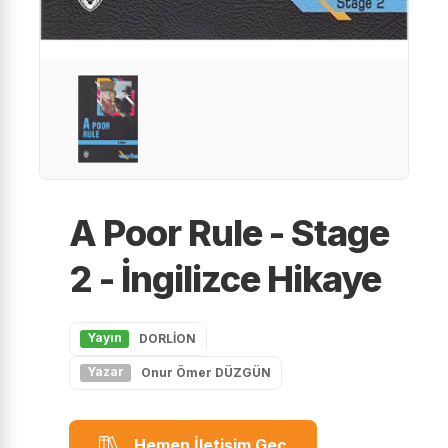
A Poor Rule - Stage
2 - İngilizce Hikaye
Yayın
DORLİON
Yazar
Onur Ömer DÜZGÜN
Hemen İletişim Geç