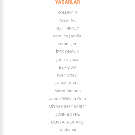
YAZARLAR
KOLLEKTİF
Yazar Adı
JEFF KINNEY
Varol Yaşaroğlu
erkan işeri
İPEK ONGUN
şermin yaşar
BEHİÇ AK
İlber Ortaylı
ADAM BLADE
Maral Atmaca
Jacob Wılhem Grim
MİYASE SERTBARUT
JOHN BOYNE
MUSTAFA ORAKÇI
SEVİM AK