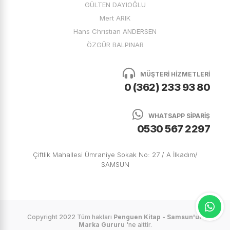
GÜLTEN DAYIOĞLU
Mert ARIK
Hans Chrıstıan ANDERSEN
ÖZGÜR BALPINAR
MÜŞTERİ HİZMETLERİ
0 (362) 233 93 80
WHATSAPP SİPARİŞ
0530 567 2297
Çiftlik Mahallesi Ümraniye Sokak No: 27 / A İlkadım/
SAMSUN
Copyright 2022 Tüm hakları
Penguen Kitap - Samsun'un
Marka Gururu
'ne aittir.