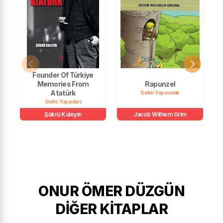
Founder Of Türkiye
Memories From
Rapunzel
Atatürk
Selin Yayıncılık
Gufo Yayınları
Şükrü Kuleyin
Jacob Wılhem Grim
ONUR ÖMER DÜZGÜN
DIĞER KITAPLAR