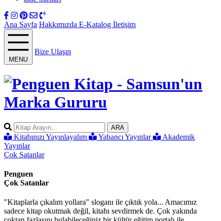
Ana Sayfa
Hakkımızda
E-Katalog
İletişim
Bize Ulaşın
MENU
ARA
Kitabınızı Yayınlayalım
Yabancı Yayınlar
Akademik
Yayınlar
Çok Satanlar
Penguen
Çok Satanlar
"Kitaplarla çıkalım yollara" sloganı ile çıktık yola... Amacımız
sadece kitap okutmak değil, kitabı sevdirmek de. Çok yakında
çoktan fazlasını bulabileceğiniz bir kültür eğitim portalı ile