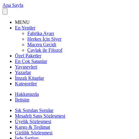
Ana Sayfa
MENU
En Yeniler
Fabrika Ayarı
Herkes İçin Siyer
Macera Geçidi
Çaylak ile Filozof
Özel Paketler
En Çok Satanlar
Yayınevleri
Yazarlar
İmzalı Kitaplar
Kategoriler
Hakkımızda
İletişim
Sık Sorulan Sorular
Mesafeli Satış Sözleşmesi
Üyelik Sözleşmesi
Kargo & Teslimat
Gizlilik Sözleşmesi
İade Şartları